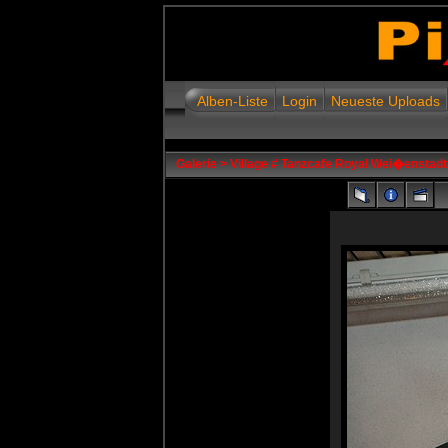
Alben-Liste
Login
Neueste Uploads
Galerie
>
Village # Tanzcafe Royal Wei�enstadt