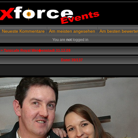
Neueste Kommentare
Am meisten angesehen
Am besten bewerte
You are
not
logged in
>
Tanzcafe Royal Wei�enstadt 31.12.09
Datei 39/137