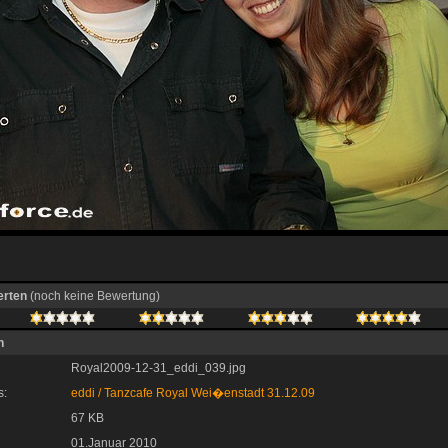
erten
(noch keine Bewertung)
n
Royal2009-12-31_eddi_039.jpg
s:
eddi
/
Tanzcafe Royal Wei�enstadt 31.12.09
67 KB
01.Januar 2010