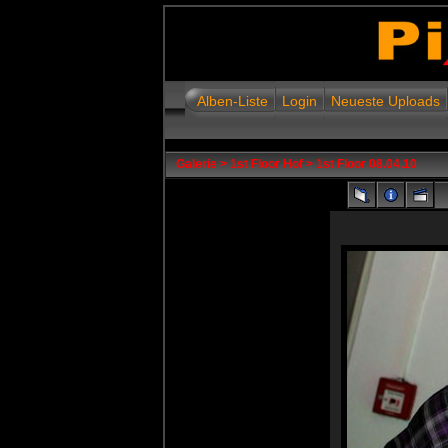
Alben-Liste
Login
Neueste Uploads
Galerie
>
1st Floor Hof
>
1st Floor 08.04.10