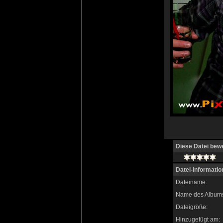
Diese Datei bew
Datei-Informatio
Dateiname:
Name des Album
Dateigröße:
Hinzugefügt am: