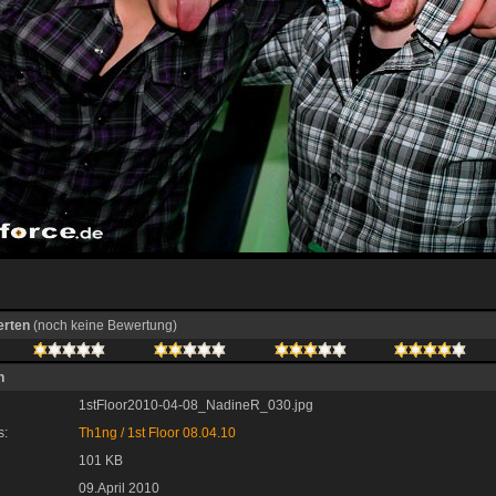
erten
(noch keine Bewertung)
n
1stFloor2010-04-08_NadineR_030.jpg
s:
Th1ng
/
1st Floor 08.04.10
101 KB
09.April 2010