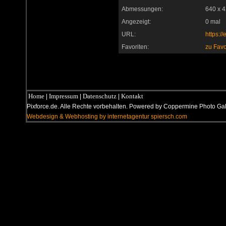
Abmessungen:
640 x 4
Angezeigt:
0 mal
URL:
https:/
Favoriten:
zu Favo
Home
Impressum
Datenschutz
Kontakt
|
|
|
Pixforce.de. Alle Rechte vorbehalten. Powered by Coppermine Photo G
Webdesign & Webhosting by internetagentur spiersch.com