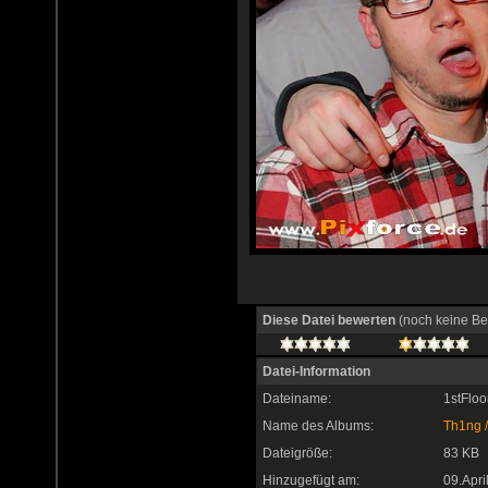
Diese Datei bewerten
(noch keine Be
Datei-Information
Dateiname:
1stFlo
Name des Albums:
Th1ng
Dateigröße:
83 KB
Hinzugefügt am:
09.Apri