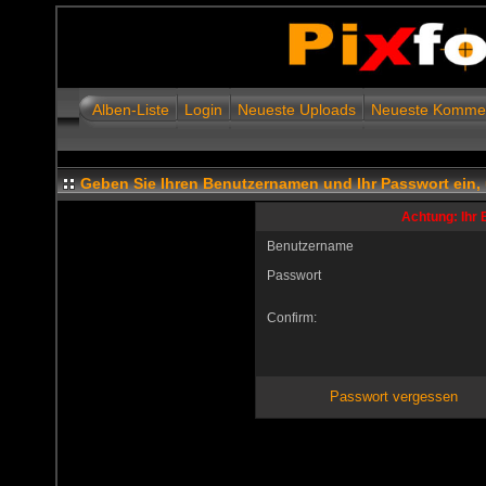
Alben-Liste
Login
Neueste Uploads
Neueste Komme
Geben Sie Ihren Benutzernamen und Ihr Passwort ein
Achtung: Ihr 
Benutzername
Passwort
Confirm:
Passwort vergessen