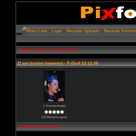
Alben-Liste
Login
Neueste Uploads
Neueste Komme
Galerie
>
F-Dorf
>
F-Dorf 22.12.06
am besten bewertet - F-Dorf 22.12.06
1 Kommentar(e)
(15 Bewertungen)
1 Dateien auf 1 Seite(n)